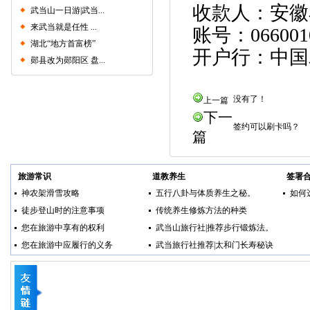
收款人：安徽
武当山一日游|武当...
来武当就是任性 ...
账号：0660010
湖北“地方首富榜”
开户行：中国
郧县改为郧阳区 盘...
没有了！
上一篇
下一
签约可以刷卡吗？
篇
旅游常识
道教养生
签署
神农架滑雪攻略
五行八卦与体质养生之秘。
如何
徒步登山时的注意事项
传统养生修炼方法的种类
您在旅游中享有的权利
武当山旅行社|推荐步行锻炼法。
您在旅游中应履行的义务
武当旅行社推荐|太和门长寿秘诀