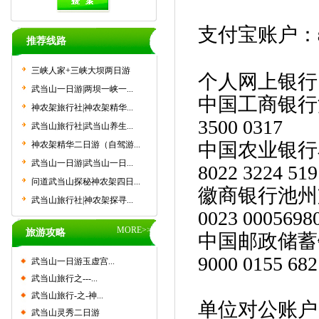
支付宝账户：
推荐线路
三峡人家+三峡大坝两日游
个人网上银行
武当山一日游|两坝一峡一...
中国工商银行浦
神农架旅行社|神农架精华...
3500 0317
武当山旅行社|武当山养生...
中国农业银行石
神农架精华二日游（自驾游...
武当山一日游|武当山一日...
8022 3224 519
问道武当山探秘神农架四日...
徽商银行
武当山旅行社|神农架探寻...
0023 0005698
MORE>>
旅游攻略
中国邮政储蓄
9000 0155 682
武当山一日游玉虚宫...
武当山旅行之---...
武当山旅行-之-神...
单位对公账户
武当山灵秀二日游